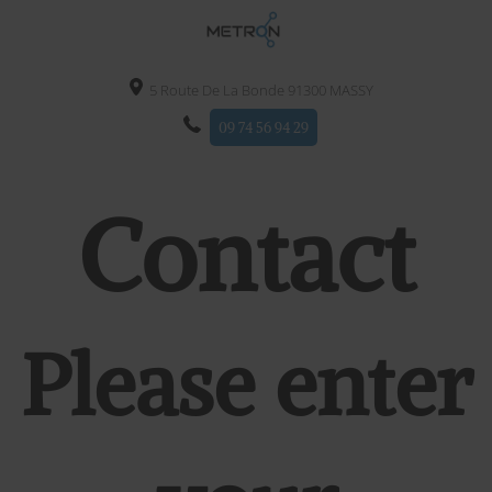
5 Route De La Bonde
91300
MASSY
09 74 56 94 29
Contact
Please enter